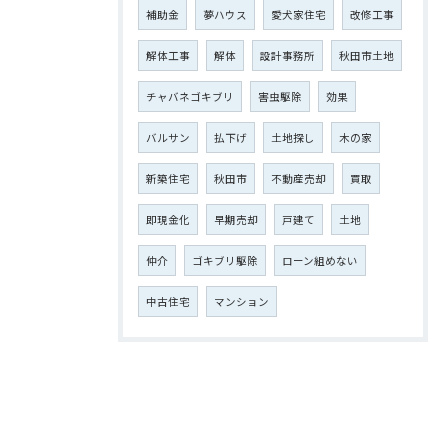
補助金
夢ハウス
愛犬家住宅
改修工事
解体工事
解体
設計事務所
秋田市土地
チャバネゴキブリ
害虫駆除
効果
バルサン
払下げ
土地探し
木の家
新築住宅
秋田市
不動産売却
買取
即現金化
早期売却
戸建て
土地
仲介
ゴキブリ駆除
ローン組めない
中古住宅
マンション