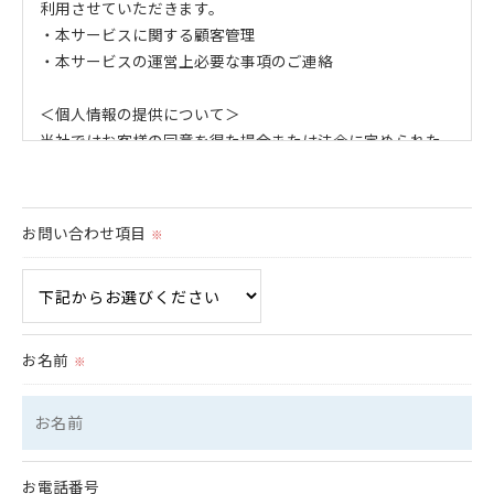
利用させていただきます。
・本サービスに関する顧客管理
・本サービスの運営上必要な事項のご連絡
＜個人情報の提供について＞
当社ではお客様の同意を得た場合または法令に定められた
場合を除き、
取得した個人情報を第三者に提供することはいたしませ
ん。
お問い合わせ項目
※
＜個人情報の委託について＞
当社では、利用目的の達成に必要な範囲において、個人情
報を外部に委託する場合があります。
これらの委託先に対しては個人情報保護契約等の措置をと
お名前
※
り、適切な監督を行います。
＜個人情報の安全管理＞
当社では、個人情報の漏洩等がなされないよう、適切に安
全管理対策を実施します。
お電話番号