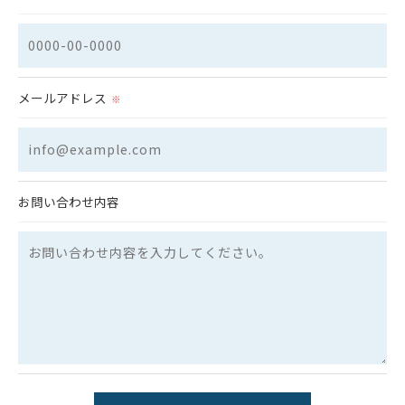
＜個人情報を与えなかった場合に生じる結果＞
必要な情報を頂けない場合は、それに対応した当社のサー
ビスをご提供できない場合がございますので予めご了承く
メールアドレス
ださい。
※
＜個人情報の開示･訂正・削除･利用停止の手続について＞
当社では、お客様の個人情報の開示･訂正･削除・利用停止
の手続を定めさせて頂いております。
お問い合わせ内容
ご本人である事を確認のうえ、対応させて頂きます。
個人情報の開示･訂正･削除・利用停止の具体的手続きにつ
きましては、お電話でお問合せ下さい。